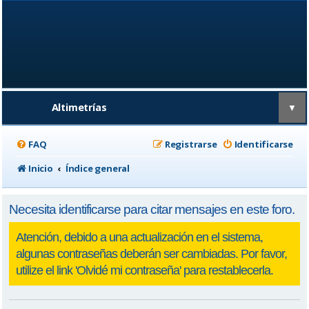
Altimetrías
▼
FAQ
Registrarse
Identificarse
Inicio
Índice general
Necesita identificarse para citar mensajes en este foro.