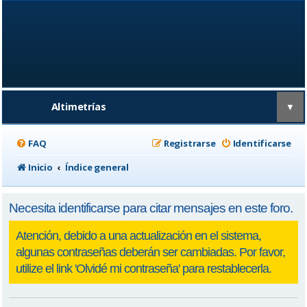
Altimetrías
▼
FAQ
Registrarse
Identificarse
Inicio
Índice general
Necesita identificarse para citar mensajes en este foro.