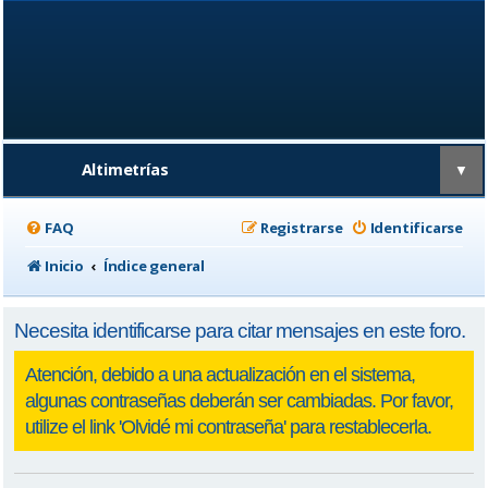
Altimetrías
▼
FAQ
Registrarse
Identificarse
Inicio
Índice general
Necesita identificarse para citar mensajes en este foro.