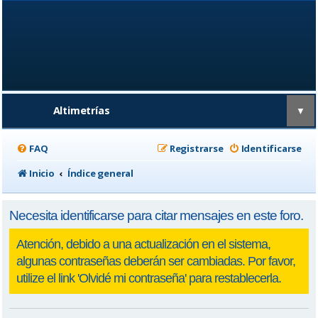
Altimetrías
▼
FAQ
Registrarse
Identificarse
Inicio
Índice general
Necesita identificarse para citar mensajes en este foro.