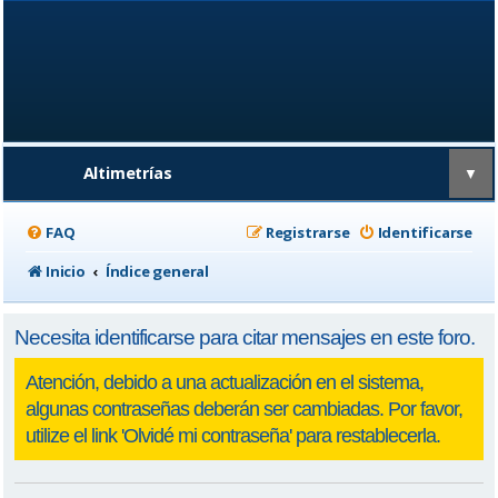
Altimetrías
▼
FAQ
Registrarse
Identificarse
Inicio
Índice general
Necesita identificarse para citar mensajes en este foro.