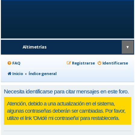
Altimetrías
▼
FAQ
Registrarse
Identificarse
Inicio
Índice general
Necesita identificarse para citar mensajes en este foro.