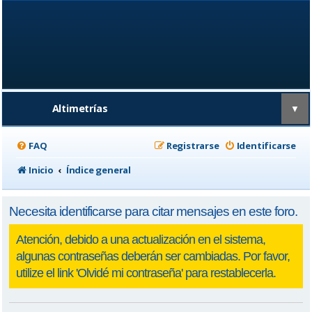
Altimetrías
▼
FAQ
Registrarse
Identificarse
Inicio
Índice general
Necesita identificarse para citar mensajes en este foro.