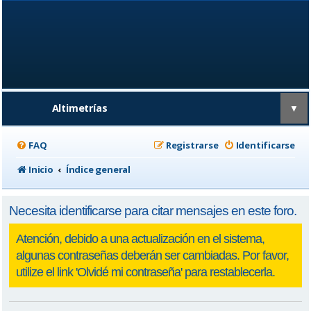
Altimetrías
▼
FAQ
Registrarse
Identificarse
Inicio
Índice general
Necesita identificarse para citar mensajes en este foro.