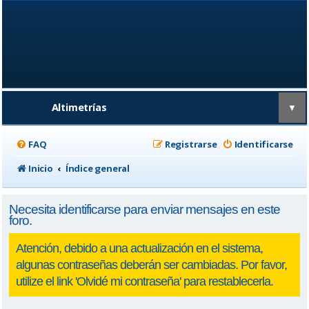
Altimetrías
▼
FAQ
Registrarse
Identificarse
Inicio
Índice general
Necesita identificarse para enviar mensajes en este
foro.