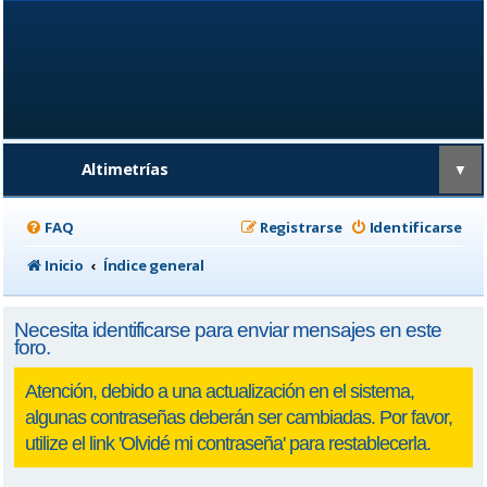
Altimetrías
▼
FAQ
Registrarse
Identificarse
Inicio
Índice general
Necesita identificarse para enviar mensajes en este
foro.