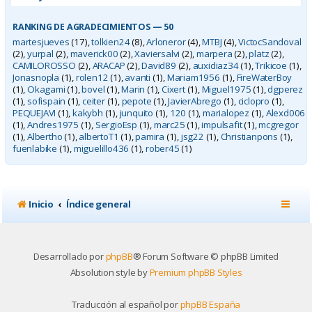
RANKING DE AGRADECIMIENTOS — 50
martesjueves
(17),
tolkien24
(8),
Arloneror
(4),
MTBJ
(4),
VictocSandoval
(2),
yurpal
(2),
maverick00
(2),
Xaviersalvi
(2),
marpera
(2),
platz
(2),
CAMILOROSSO
(2),
ARACAP
(2),
David89
(2),
auxidiaz34
(1),
Trikicoe
(1),
Jonasnopla
(1),
rolen12
(1),
avanti
(1),
Mariam1956
(1),
FireWaterBoy
(1),
Okagami
(1),
bovel
(1),
Marin
(1),
Cixert
(1),
Miguel1975
(1),
dgperez
(1),
sofispain
(1),
ceiter
(1),
pepote
(1),
JavierAbrego
(1),
ciclopro
(1),
PEQUEJAVI
(1),
kakybh
(1),
junquito
(1),
120
(1),
marialopez
(1),
Alexd006
(1),
Andres1975
(1),
SergioEsp
(1),
marc25
(1),
impulsafit
(1),
mcgregor
(1),
Albertho
(1),
albertoT1
(1),
pamira
(1),
jsg22
(1),
Christianpons
(1),
fuenlabike
(1),
miguelillo436
(1),
rober45
(1)
Inicio
Índice general
Desarrollado por
phpBB
® Forum Software © phpBB Limited
Absolution style by
Premium phpBB Styles
Traducción al español por
phpBB España