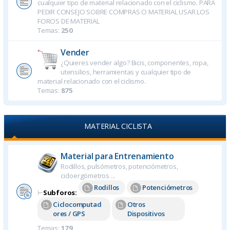
cualquier tipo de material relacionado con el ciclismo. PARA
PEDIR CONSEJO SOBRE COMPRAS O MATERIAL USAR LOS
FOROS DE MATERIAL
Temas:
250
Vender
¿Quieres vender algo? Bicis, componentes, ropa,
utensilios, herramientas y cualquier tipo de
material relacionado con el ciclismo.
Temas:
875
MATERIAL CICLISTA
Material para Entrenamiento
Rodillos, pulsómetros, potenciómetros,
cicloergómetros ...
Rodillos
Potenciómetros
⊢
Subforos:
Ciclocomputad
Otros
ores / GPS
Dispositivos
Temas:
179