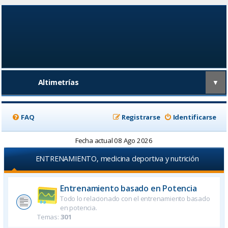
Altimetrías
▼
FAQ
Registrarse
Identificarse
Fecha actual 08 Ago 2026
ENTRENAMIENTO, medicina deportiva y nutrición
Entrenamiento basado en Potencia
Todo lo relacionado con el entrenamiento basado
en potencia.
Temas:
301