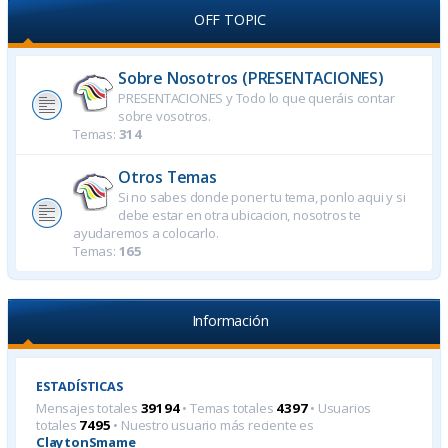
OFF TOPIC
Sobre Nosotros (PRESENTACIONES)
PRESENTACIONES y Todo lo que queráis contar
sobre vosotros.
Temas:
314
Otros Temas
Si no sabes donde poner tu tema, ponlo aqui y si
debe estar en otra ubicacion, nosotros te
ayudaremos a colocarlo.
Temas:
165
Información
ESTADÍSTICAS
Mensajes totales
39194
• Temas totales
4397
• Usuarios
totales
7495
• Nuestro usuario más reciente es
ClaytonSmame