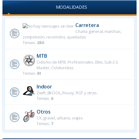
MODALIDADES
Carretera
Charla general, marchas,
competición, recorridos, quedadas
Temas:
280
MTB
Ciclismo de MTB. Profesionales, Elite, Sub-23,
Master, Cicloturistas.
Temas:
61
Indoor
Zwift, BKOOL, Rouvy, RGT y otras.
Temas:
6
Otros
CX, gravel, urbano, viajes
Temas:
7