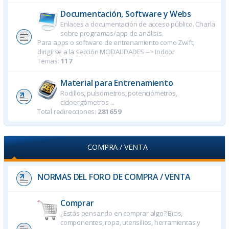
Documentación, Software y Webs
Enlaces a documentación de acceso público. Charla
sobre programas/app de análisis.
Para apps o software de entrenamiento como Zwift,
dirigirse a la sección MODALIDADES --> Indoor
Temas:
117
Material para Entrenamiento
Rodillos, pulsómetros, potenciómetros,
cicloergómetros ...
Total redirecciones:
281659
COMPRA / VENTA
NORMAS DEL FORO DE COMPRA / VENTA
Comprar
¿Estás pensando en comprar algo? Bicis,
componentes, ropa, utensilios, herramientas y