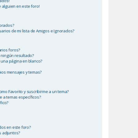
ados!
 alguien en este foro!
norados?
arios de mi lista de Amigos e Ignorados?
rios foros?
 ningún resultado?
 una página en blanco?
ios mensajes y temas?
como Favorito y suscribirme a un tema?
e a temas específicos?
fico?
dos en este foro?
s adjuntos?