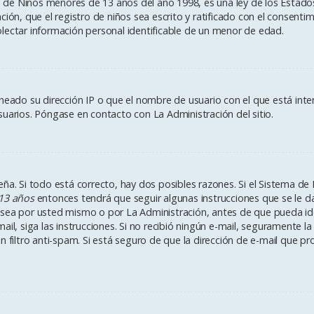
e Niños menores de 13 años del año 1998, es una ley de los Estados U
ación, que el registro de niños sea escrito y ratificado con el consen
lectar información personal identificable de un menor de edad.
aneado su dirección IP o que el nombre de usuario con el que está int
suarios. Póngase en contacto con La Administración del sitio.
ña. Si todo está correcto, hay dos posibles razones. Si el Sistema de 
13 años
entonces tendrá que seguir algunas instrucciones que se le da
sea por usted mismo o por La Administración, antes de que pueda ident
e-mail, siga las instrucciones. Si no recibió ningún e-mail, seguramente
n filtro anti-spam. Si está seguro de que la dirección de e-mail que p