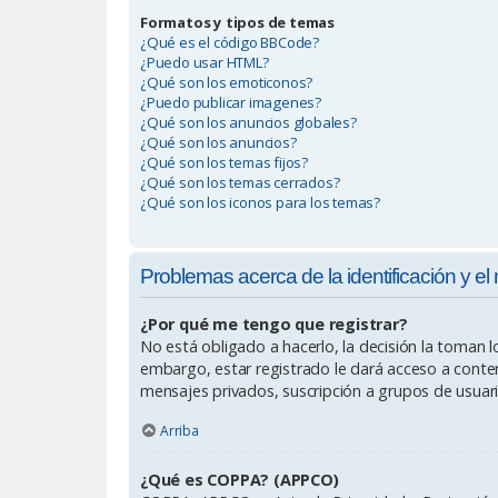
Formatos y tipos de temas
¿Qué es el código BBCode?
¿Puedo usar HTML?
¿Qué son los emoticonos?
¿Puedo publicar imagenes?
¿Qué son los anuncios globales?
¿Qué son los anuncios?
¿Qué son los temas fijos?
¿Qué son los temas cerrados?
¿Qué son los iconos para los temas?
Problemas acerca de la identificación y el 
¿Por qué me tengo que registrar?
No está obligado a hacerlo, la decisión la toman 
embargo, estar registrado le dará acceso a conten
mensajes privados, suscripción a grupos de usuar
Arriba
¿Qué es COPPA? (APPCO)