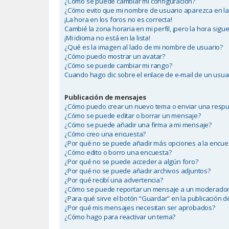
¿Cómo se puede cambiar mi configuración?
¿Cómo evito que mi nombre de usuario aparezca en las
¡La hora en los foros no es correcta!
Cambié la zona horaria en mi perfil, ¡pero la hora sigue
¡Mi idioma no está en la lista!
¿Qué es la imagen al lado de mi nombre de usuario?
¿Cómo puedo mostrar un avatar?
¿Cómo se puede cambiar mi rango?
Cuando hago clic sobre el enlace de e-mail de un usuar
Publicación de mensajes
¿Cómo puedo crear un nuevo tema o enviar una resp
¿Cómo se puede editar o borrar un mensaje?
¿Cómo se puede añadir una firma a mi mensaje?
¿Cómo creo una encuesta?
¿Por qué no se puede añadir más opciones a la encue
¿Cómo edito o borro una encuesta?
¿Por qué no se puede acceder a algún foro?
¿Por qué no se puede añadir archivos adjuntos?
¿Por qué recibí una advertencia?
¿Cómo se puede reportar un mensaje a un moderado
¿Para qué sirve el botón “Guardar” en la publicación 
¿Por qué mis mensajes necesitan ser aprobados?
¿Cómo hago para reactivar un tema?