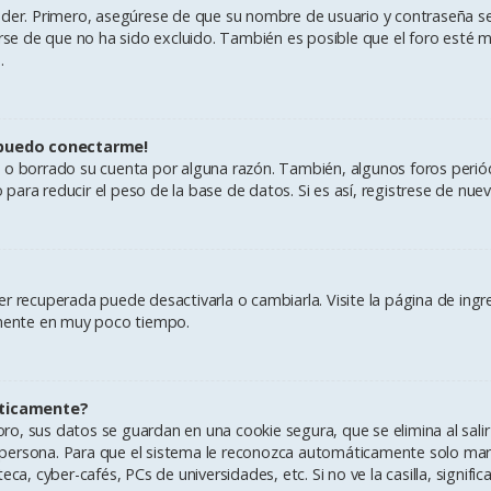
eder. Primero, asegúrese de que su nombre de usuario y contraseña se
e de que no ha sido excluido. También es posible que el foro esté ma
.
 puedo conectarme!
do o borrado su cuenta por alguna razón. También, algunos foros per
ara reducir el peso de la base de datos. Si es así, registrese de nuevo
r recuperada puede desactivarla o cambiarla. Visite la página de ingre
vamente en muy poco tiempo.
áticamente?
ro, sus datos se guardan en una cookie segura, que se elimina al salir
persona. Para que el sistema le reconozca automáticamente solo marqu
ca, cyber-cafés, PCs de universidades, etc. Si no ve la casilla, signifi