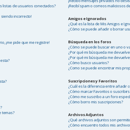
¡Recibo mensajes privados no dese
 listas de usuarios conectados?
¡Recibí spam o correos maliciosos de
 siendo incorrecto!
Amigos e Ignorados
¿Qué es la lista de Mis Amigos e Ig
¿Cómo se puede añadir o borrar usu
Búsqueda en los foros
io, ¡me pide que me registre!
¿Cómo se puede buscar en uno o va
¿Por qué mi búsqueda me devuelve
¿Por qué mi búsqueda me devuelve
uesta?
¿Cómo busco usuarios?
¿Como se puede encontrar mis prop
Suscripciones y Favoritos
sta?
¿Cuál es la diferencia entre añadir 
¿Cómo marcar Favoritos o suscribirs
¿Cómo me suscribo a un foro especí
¿Cómo borro mis suscripciones?
r?
de temas?
Archivos Adjuntos
¿Qué archivos adjuntos son permiti
¿Cómo encuentro todos mis archivo