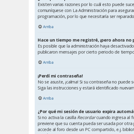
Existen varias razones por lo cuál esto puede suc
comuníquese con La Administración para asegurars
programación, por lo que necesitaría ser reparado
Arriba
Hace un tiempo me registré, ¡pero ahora no
Es posible que la administración haya desactiva
publicaron mensajes por cierto periodo de tiempo p
Arriba
¡Perdí mi contraseña!
No se asuste, ¡calma! Si su contraseña no puede se
Siga las instrucciones y estará identificado nue
Arriba
¿Por qué mi sesión de usuario expira autom
Si no activa la casilla
Recordar
cuando ingresa al fo
previene que su cuenta pueda ser usada por otra 
accede al foro desde un PC compartido, e.j. bibliote