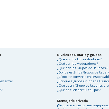
o
Niveles de usuario y grupos
¿Qué son los Administradores?
¿Qué son los Moderadores?
¿Qué son los Grupos de Usuarios?
¿Donde están los Grupos de Usuario
¿Cómo me convierto en Responsabl
nectarme!
¿Por qué algunos Grupos de Usuari
¿Qué es un “Grupo de Usuarios pr
e?
¿Qué es el enlace “El equipo”?
Mensajería privada
¡No puedo enviar un mensaje priva